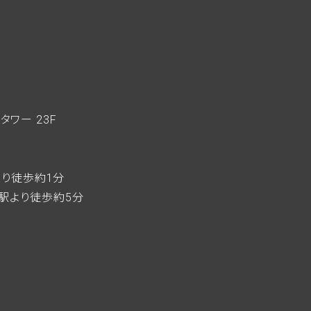
zタワー 23F
home
駅より徒歩約1分
駅より徒歩約5分
who we
what w