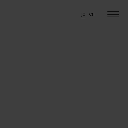
jp
en
 are
e do