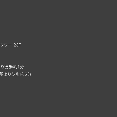
zタワー 23F
home
駅より徒歩約1分
駅より徒歩約5分
who we
what w