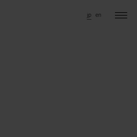
jp
en
 are
e do