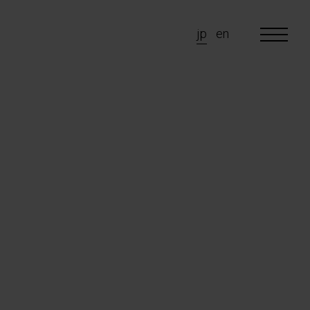
jp
en
 are
e do