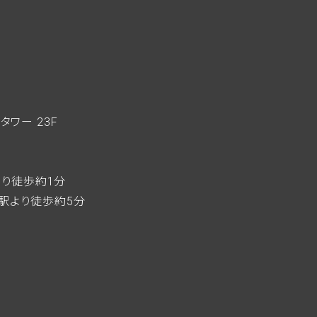
zタワー 23F
home
駅より徒歩約1分
駅より徒歩約5分
who we
what w