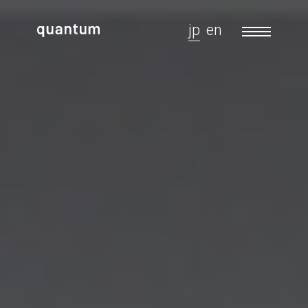
jp
en