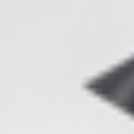
topics
careers
contact