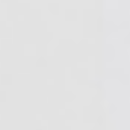
home
who we are
what we do
projects
journal