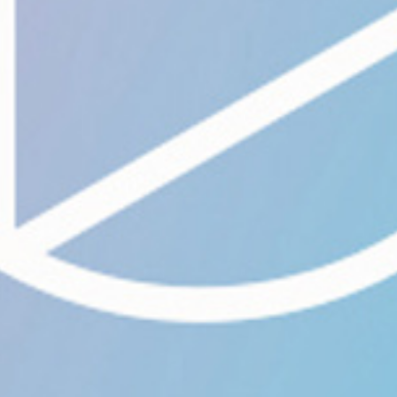
who we are
what we do
projects
journal
topics
careers