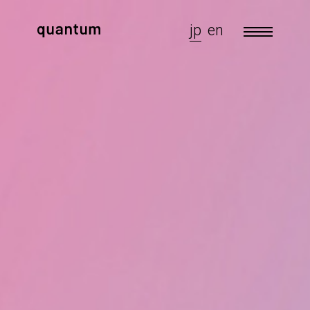
jp
en