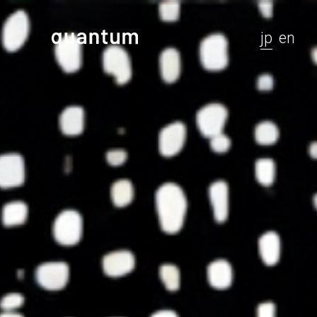
jp
en