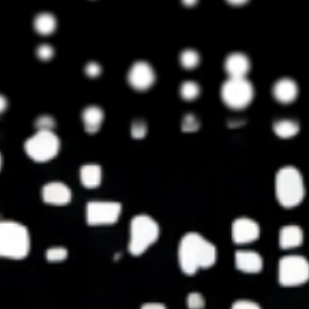
home
who we are
what we do
projects
journal