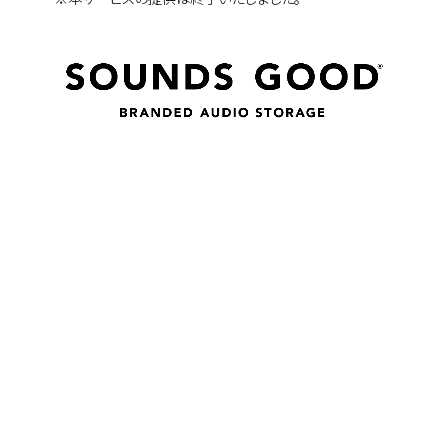
SOUNDS GOOD®は、企業の個性や象徴とも呼
べる事業を、写真や映像に比べて想像を掻き立
てやすい「余白」がある“音の資産”として残し、
様々なクリエイターにその「余白」に魂を吹き込
んでもらうことで、意味のある形で未来へと継
承していくことを目指す事業です。
工場の製造ラインで発生する特徴的な音や、製
品使用時の音といった“ブランドを象徴する
音”を企業やブランドの“音の資産”として捉え、
音楽アーティストやイラストレーター、写真家な