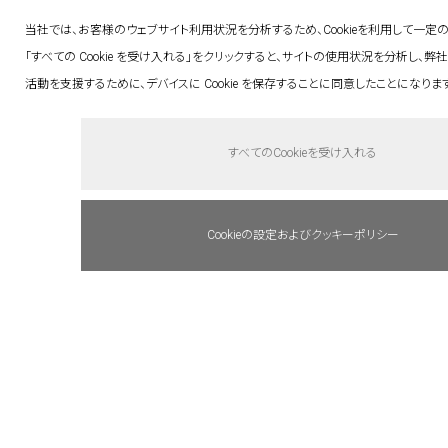
これまでの参加企業 ・団体
:
当社では、お客様のウェブサイト利用状況を分析するため、Cookieを利用して一定
東京ガス / JR 東日本 / ユカイ工学 / 彌満和製
「すべての Cookie を受け入れる」をクリックすると、サイトの使用状況を分析し、弊
作所 / 三井化学 / 青森県庁
活動を支援するために、デバイスに Cookie を保存することに同意したことになりま
SoundCloudほかの各種音楽配信プラットホー
ムにて各種音源をご視聴いただけます。
すべてのCookieを受け入れる
その他詳細はSOUNDS GOOD®︎のwebサイトを
ご覧ください。
Cookieの設定およびクッキーポリシー
WEBサイト :
https://soundsgoodlabel.com/
公式アカウント :
SoundCloud |
https://soundcloud.com/soundsgoodlabel
YouTube |
https://www.youtube.com/channel/UCfZVBAfrE2Z1