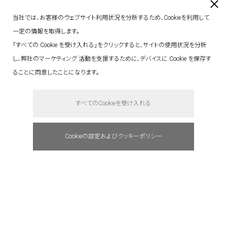
当社では、お客様のウェブサイト利用状況を分析するため、Cookieを利用して
一定の情報を取得します。
「すべての Cookie を受け入れる」をクリックすると、サイトの使用状況を分析
し、弊社のマーケティング 活動を支援するために、デバイスに Cookie を保存す
ることに同意したことになります。
say hello.
すべてのCookieを受け入れる
Cookieの設定およびクッキーポリシー
address : 東京都港区赤坂5-3-1 赤坂Bizタワ
ー 23F
tel: +81(0)3 6441 7203
e-mail : info@quantum.ne.jp
access : 東京メトロ千代田線「赤坂」駅より