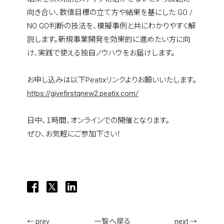
向き合い、数値目標の立て方や結果を基にした GO / 
NO GO判断の技法を、模擬事例と共にわかりやすく解
説します。新規事業開発を効果的に進めたい方に向
け、実践で使える独自ノウハウをお届けします。
home
お申し込みは以下Peatixリンクよりお願いいたします。
https://givefirstqnew2.peatix.com/
who we are
日中、１時間、オンラインでの開催となります。
ぜひ、お気軽にご参加下さい！
what we do
projects
一覧へ戻る
← prev
next →