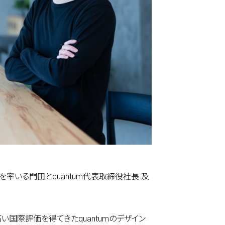
 are
を率いる門田とquantum代表取締役社長 及
e do
国際評価を得てきたquantumのデザイン