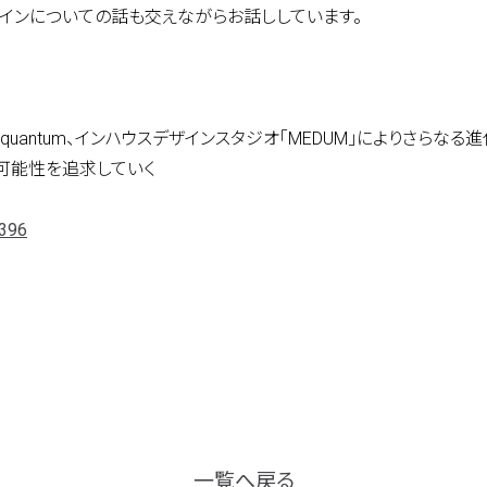
projec
ザインについての話も交えながらお話ししています。
journal
izタワー 23F
uantum、インハウスデザインスタジオ「MEDUM」によりさらなる
topics
可能性を追求していく
」駅より徒歩約1分
4396
career
附」駅より徒歩約5分
contac
一覧へ戻る