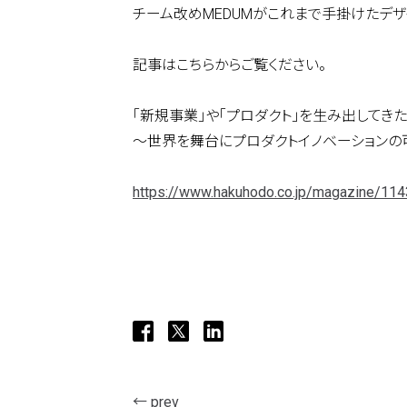
チーム改めMEDUMがこれまで手掛けたデ
記事はこちらからご覧ください。
address : 東京都港区赤坂5-3-1 赤坂B
「新規事業」や「プロダクト」を生み出してきたq
tel: +81(0)3 6441 7203
～世界を舞台にプロダクトイノベーションの
e-mail : info@quantum.ne.jp
access : 東京メトロ千代田線「赤坂
https://www.hakuhodo.co.jp/magazine/11
東京メトロ銀座線／丸ノ内線「赤坂見
← prev