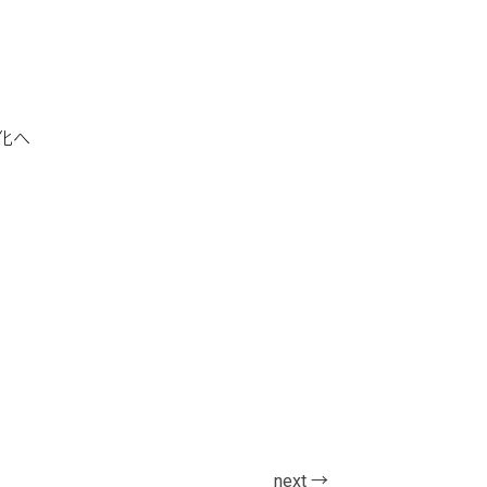
ts
進化へ
s
t
next →