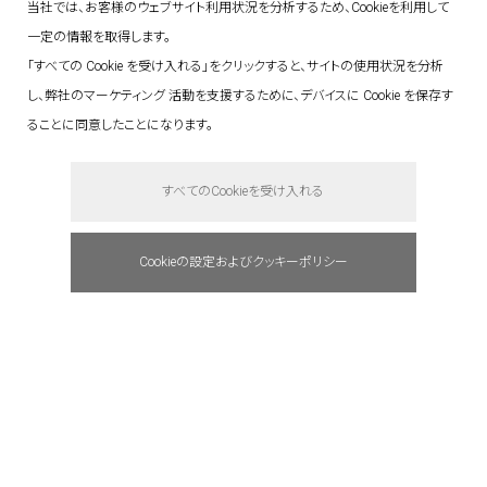
当社では、お客様のウェブサイト利用状況を分析するため、Cookieを利用して
一定の情報を取得します。
「すべての Cookie を受け入れる」をクリックすると、サイトの使用状況を分析
し、弊社のマーケティング 活動を支援するために、デバイスに Cookie を保存す
ることに同意したことになります。
say hello.
すべてのCookieを受け入れる
Cookieの設定およびクッキーポリシー
address : 東京都港区赤坂5-3-1 赤坂Bizタワ
ー 23F
tel: +81(0)3 6441 7203
e-mail : info@quantum.ne.jp
access : 東京メトロ千代田線「赤坂」駅より