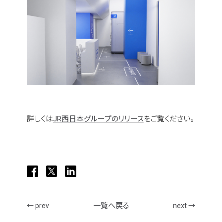
who we are
what we do
projects
journal
詳しくは
JR西日本グループのリリース
をご覧ください。
topics
careers
一覧へ戻る
← prev
next →