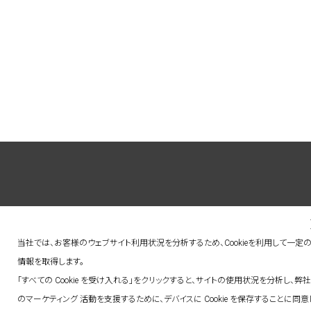
say hello.
当社では、お客様のウェブサイト利用状況を分析するため、Cookieを利用して一定
情報を取得します。
「すべての Cookie を受け入れる」をクリックすると、サイトの使用状況を分析し、弊社
address : 東京都港区赤坂5-3-1 赤坂Bizタワ
のマーケティング 活動を支援するために、デバイスに Cookie を保存することに同意
ー 23F