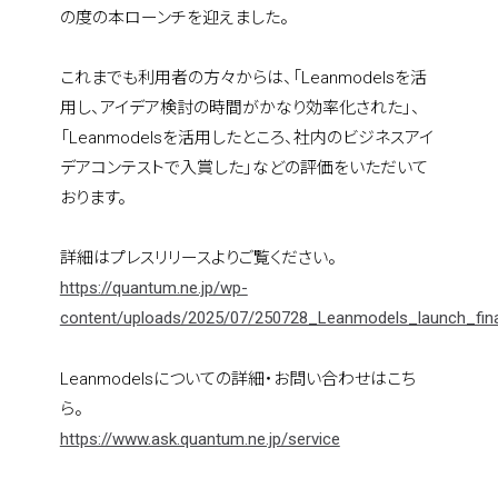
の度の本ローンチを迎えました。
これまでも利用者の方々からは、「Leanmodelsを活
用し、アイデア検討の時間がかなり効率化された」、
「Leanmodelsを活用したところ、社内のビジネスアイ
デアコンテストで入賞した」などの評価をいただいて
おります。
詳細はプレスリリースよりご覧ください。
https://quantum.ne.jp/wp-
content/uploads/2025/07/250728_Leanmodels_launch_fina
home
Leanmodelsについての詳細・お問い合わせはこち
ら。
who we are
https://www.ask.quantum.ne.jp/service