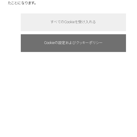
たことになります。
tel: +81(0)3 6441 7203
すべてのCookieを受け入れる
e-mail : info@quantum.ne.jp
access : 東京メトロ千代田線「赤坂」駅より
Cookieの設定およびクッキーポリシー
徒歩約1分
東京メトロ銀座線／丸ノ内線「赤坂見附」駅よ
り徒歩約5分
business site
careers
press release