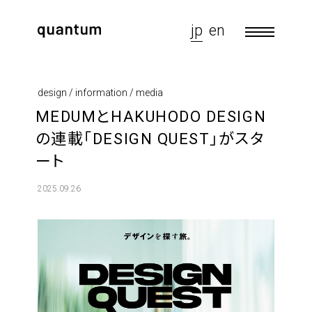
jp
en
design / information / media
MEDUMとHAKUHODO DESIGN
の連載「DESIGN QUEST」がスタ
ート
2025.09.26