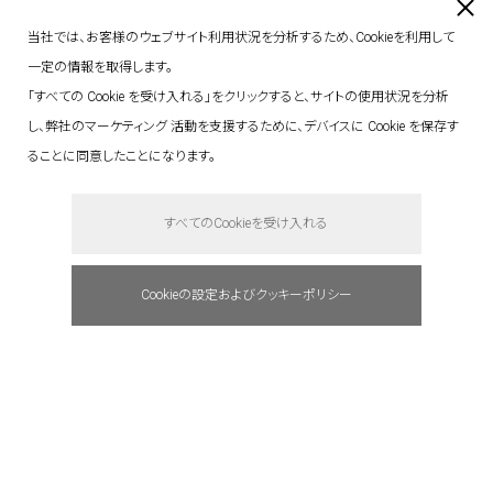
当社では、お客様のウェブサイト利用状況を分析するため、Cookieを利用して
一定の情報を取得します。
「すべての Cookie を受け入れる」をクリックすると、サイトの使用状況を分析
し、弊社のマーケティング 活動を支援するために、デバイスに Cookie を保存す
ることに同意したことになります。
say hello.
すべてのCookieを受け入れる
Cookieの設定およびクッキーポリシー
address : 東京都港区赤坂5-3-1 赤坂Bizタワ
ー 23F
tel: +81(0)3 6441 7203
e-mail : info@quantum.ne.jp
access : 東京メトロ千代田線「赤坂」駅より