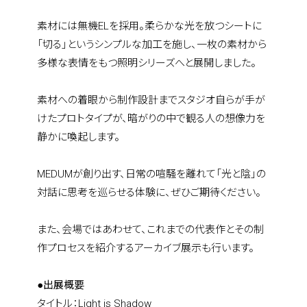
素材には無機ELを採用。柔らかな光を放つシートに
「切る」というシンプルな加工を施し、一枚の素材から
多様な表情をもつ照明シリーズへと展開しました。
素材への着眼から制作設計までスタジオ自らが手が
けたプロトタイプが、暗がりの中で観る人の想像力を
静かに喚起します。
MEDUMが創り出す、日常の喧騒を離れて「光と陰」の
対話に思考を巡らせる体験に、ぜひご期待ください。
home
また、会場ではあわせて、これまでの代表作とその制
作プロセスを紹介するアーカイブ展示も行います。
who we are
●出展概要
タイトル：Light is Shadow