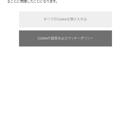
ることに同意したことになります。
say hello.
すべてのCookieを受け入れる
Cookieの設定およびクッキーポリシー
address : 東京都港区赤坂5-3-1 赤坂Bizタワ
ー 23F
tel: +81(0)3 6441 7203
e-mail : info@quantum.ne.jp
access : 東京メトロ千代田線「赤坂」駅より
徒歩約1分
東京メトロ銀座線／丸ノ内線「赤坂見附」駅よ
り徒歩約5分