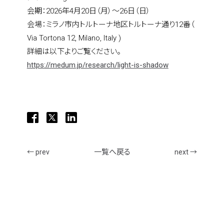
what we do
会期：2026年4月20日（月）～26日（日）
会場：ミラノ市内トルトーナ地区トルトーナ通り12番（ 
Via Tortona 12, Milano, Italy )
projects
詳細は以下よりご覧ください。
https://medum.jp/research/light-is-shadow
journal
topics
一覧へ戻る
← prev
next →
careers
contact