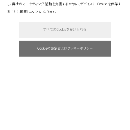
し、弊社のマーケティング 活動を支援するために、デバイスに Cookie を保存す
ることに同意したことになります。
say hello.
すべてのCookieを受け入れる
Cookieの設定およびクッキーポリシー
address : 東京都港区赤坂5-3-1 赤坂Bizタワ
ー 23F
tel: +81(0)3 6441 7203
e-mail : info@quantum.ne.jp
access : 東京メトロ千代田線「赤坂」駅より
徒歩約1分
東京メトロ銀座線／丸ノ内線「赤坂見附」駅よ