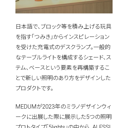
who we are
日本語で、ブロック等を積み上げる玩具
what we do
を指す「つみき」からインスピレーション
を受けた充電式のデスクランプ。一般的
projects
なテーブルライトを構成するシェード、ス
テム、ベースという要素を再構築するこ
journal
とで新しい照明のあり方をデザインした
プロダクトです。
topics
MEDUMが2023年のミラノデザインウィ
careers
ークに出展した際に展示した5つの照明
プロトタイプ「5lights」の中から、ALESSI